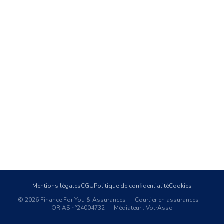
Mentions légales
CGU
Politique de confidentialité
Cookies
©
2026
Finance For You & Assurances — Courtier en assurances —
ORIAS n°24004732 — Médiateur : VotrAsso