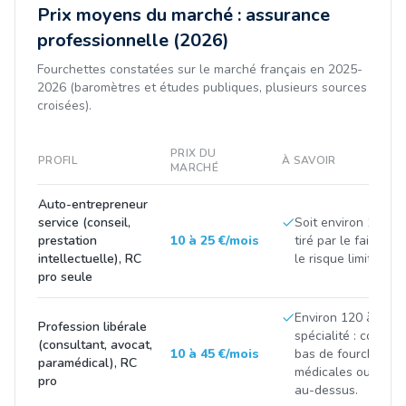
Prix moyens du marché : assurance
professionnelle (2026)
Fourchettes constatées sur le marché français en 2025-
2026 (baromètres et études publiques, plusieurs sources
croisées).
PRIX DU
PROFIL
À SAVOIR
MARCHÉ
Auto-entrepreneur
service (conseil,
Soit environ 100 à 3
prestation
10 à 25 €/mois
tiré par le faible ch
intellectuelle), RC
le risque limité de l'
pro seule
Environ 120 à 500 
Profession libérale
spécialité : consei
(consultant, avocat,
10 à 45 €/mois
bas de fourchette,
paramédical), RC
médicales ou finan
pro
au-dessus.