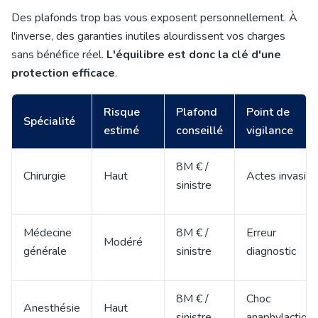
Des plafonds trop bas vous exposent personnellement. À
l'inverse, des garanties inutiles alourdissent vos charges
sans bénéfice réel.
L'équilibre est donc la clé d'une
protection efficace
.
Risque
Plafond
Point de
Spécialité
estimé
conseillé
vigilance
8M € /
Chirurgie
Haut
Actes invasifs
sinistre
Médecine
8M € /
Erreur
Modéré
générale
sinistre
diagnostic
8M € /
Choc
Anesthésie
Haut
sinistre
anaphylactiqu