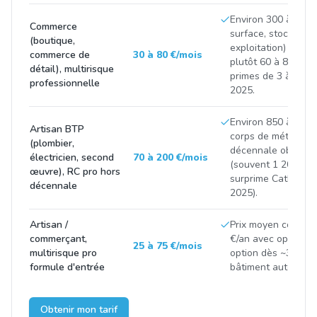
Environ 300 à 900 
Commerce
surface, stock et C
(boutique,
exploitation) ; com
commerce de
30 à 80 €/mois
plutôt 60 à 85 €/mo
détail), multirisque
primes de 3 à 8 % 
professionnelle
2025.
Environ 850 à 2 50
Artisan BTP
corps de métier et 
(plombier,
décennale obligatoi
électricien, second
70 à 200 €/mois
(souvent 1 200 à 3
œuvre), RC pro hors
surprime CatNat p
décennale
2025).
Artisan /
Prix moyen constat
commerçant,
€/an avec options 
25 à 75 €/mois
multirisque pro
option dès ~300 €/
formule d'entrée
bâtiment autour de
Obtenir mon tarif