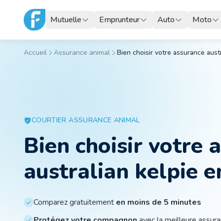
Mutuelle
Emprunteur
Auto
Moto
Accueil
Assurance animal
Bien choisir votre assurance aust
COURTIER
ASSURANCE ANIMAL
Bien choisir votre 
australian kelpie 
Comparez gratuitement
en moins de 5 minutes
Protégez votre compagnon
avec la meilleure assur