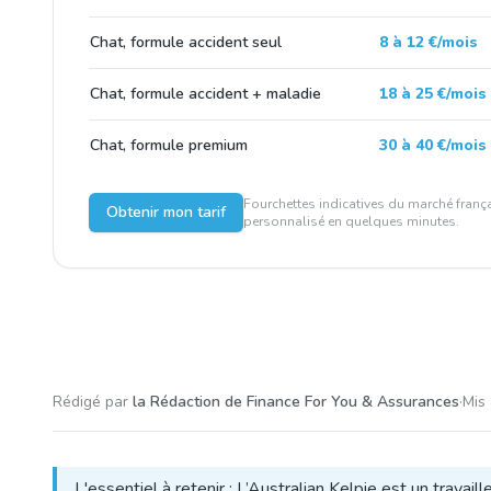
Chat, formule accident seul
8 à 12 €/mois
Chat, formule accident + maladie
18 à 25 €/mois
Chat, formule premium
30 à 40 €/mois
Fourchettes indicatives du marché frança
Obtenir mon tarif
personnalisé en quelques minutes.
Rédigé par
la Rédaction de Finance For You & Assurances
·
Mis 
L'essentiel à retenir : L’Australian Kelpie est un travaille