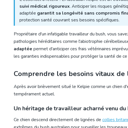
suivi médical rigoureux
. Anticiper les risques géné
adaptée
garantit sa longévité sans compromis fin
protection santé couvrant ses besoins spécifiques.
Propriétaire d'un infatigable travailleur du bush, vous s
pathologies héréditaires comme l'abiotrophie cérébelle
adaptée
permet d'anticiper ces frais vétérinaires imprév
les garanties indispensables pour protéger la santé de c
Comprendre les besoins vitaux de l
Après avoir brièvement situé le Kelpie comme un chien d
tempérament actuel.
Un héritage de travailleur acharné venu du
Ce chien descend directement de lignées de
collies brita
extrêmes du
bush australien
pour surveiller les troupeau