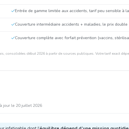
Entrée de gamme limitée aux accidents, tarif peu sensible à la
Couverture intermédiaire accidents + maladies, le prix double
Couverture complète avec forfait prévention (vaccins, stérilis
is, consolidées début 2026 à partir de sources publiques. Votre tarif exact dépen
à jour le
20 juillet 2026
ur infatigable dont l’
équilibre dépend d’une mission quotidie