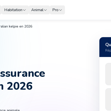
Habitation
Animal
Pro
ralian kelpie en 2026
Qu
Rép
assurance
en 2026
ance animale