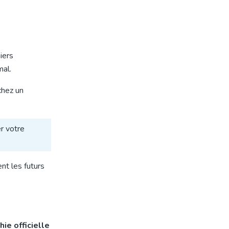
iers
mal.
chez un
r votre
nt les futurs
hie officielle