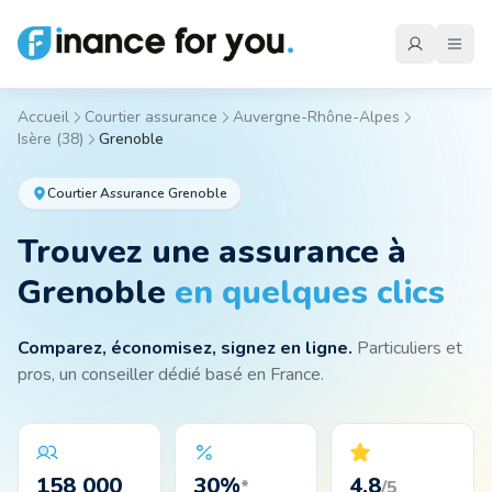
Accueil
Courtier assurance
Auvergne-Rhône-Alpes
Isère
(
38
)
Grenoble
Mutuelle
Courtier Assurance
Grenoble
Emprunteur
Trouvez une assurance
à
Grenoble
en quelques clics
Auto
Comparez, économisez, signez en ligne.
Particuliers et
pros, un conseiller dédié basé en France.
Moto
Habitation
158 000
30
%
4.8
*
/5