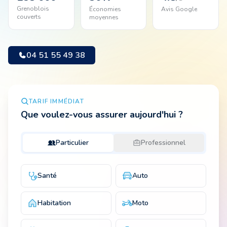
Grenoblois
Économies
Avis Google
couverts
moyennes
Animal
04 51 55 49 38
Pro
TARIF IMMÉDIAT
04 51 55 49 38
Que voulez-vous assurer aujourd'hui ?
Particulier
Professionnel
Santé
Auto
Habitation
Moto