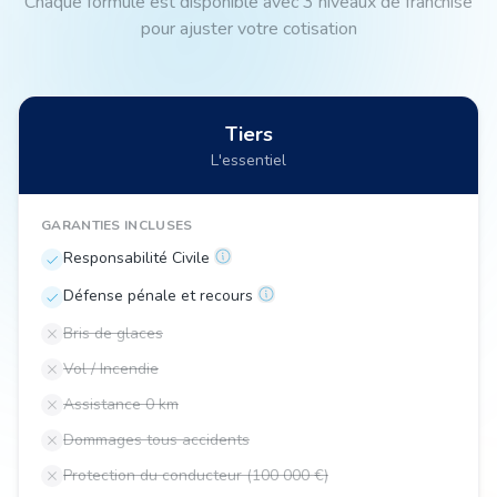
Chaque formule est disponible avec 3 niveaux de franchise
pour ajuster votre cotisation
Tiers
L'essentiel
GARANTIES INCLUSES
Responsabilité Civile
Défense pénale et recours
Bris de glaces
Vol / Incendie
Assistance 0 km
Dommages tous accidents
Protection du conducteur (100 000 €)