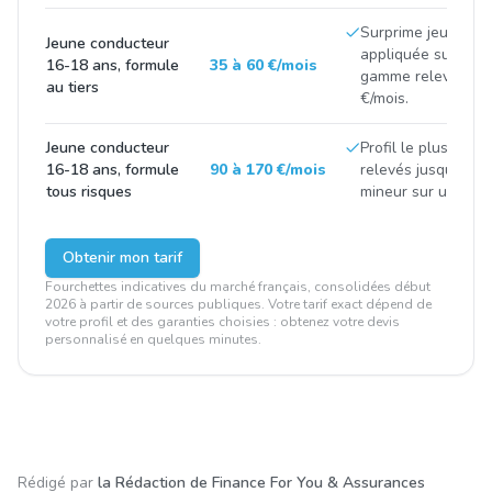
Surprime jeune co
Jeune conducteur
appliquée sur la R
16-18 ans, formule
35 à 60 €/mois
gamme relevées a
au tiers
€/mois.
Jeune conducteur
Profil le plus taxé
16-18 ans, formule
90 à 170 €/mois
relevés jusqu'à ~2
tous risques
mineur sur une VS
Obtenir mon tarif
Fourchettes indicatives du marché français, consolidées début
2026 à partir de sources publiques. Votre tarif exact dépend de
votre profil et des garanties choisies : obtenez votre devis
personnalisé en quelques minutes.
Rédigé par
la Rédaction de Finance For You & Assurances