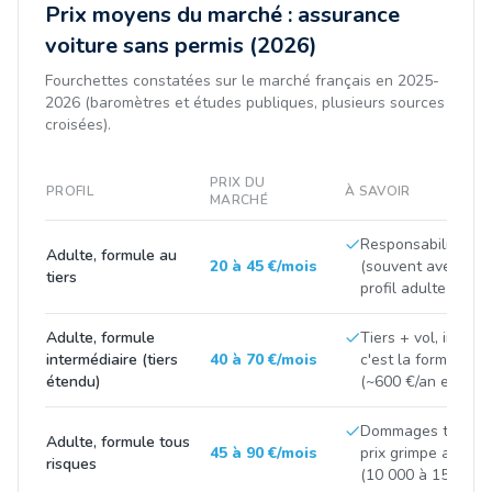
Prix moyens du marché : assurance
voiture sans permis (2026)
Fourchettes constatées sur le marché français en 2025-
2026 (baromètres et études publiques, plusieurs sources
croisées).
PRIX DU
PROFIL
À SAVOIR
MARCHÉ
Responsabilité civi
Adulte, formule au
20 à 45 €/mois
(souvent avec déf
tiers
profil adulte sans s
Adulte, formule
Tiers + vol, incendi
intermédiaire (tiers
40 à 70 €/mois
c'est la formule 
étendu)
(~600 €/an en moy
Dommages tous acci
Adulte, formule tous
45 à 90 €/mois
prix grimpe avec l
risques
(10 000 à 15 000 €