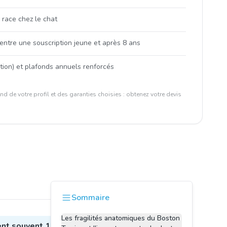
 race chez le chat
 entre une souscription jeune et après 8 ans
ation) et plafonds annuels renforcés
d de votre profil et des garanties choisies : obtenez votre devis
Sommaire
Les fragilités anatomiques du Boston
ent souvent 1