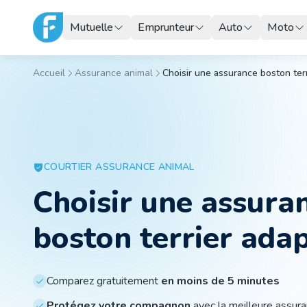
Mutuelle
Emprunteur
Auto
Moto
Accueil
Assurance animal
Choisir une assurance boston ter
COURTIER
ASSURANCE ANIMAL
Choisir une assura
boston terrier ada
Comparez gratuitement
en moins de 5 minutes
Protégez votre compagnon
avec la meilleure assur