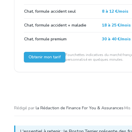
Chat, formule accident seul
8 à 12 €/mois
Chat, formule accident + maladie
18 à 25 €/mois
Chat, formule premium
30 à 40 €/mois
Fourchettes indicatives du marché frança
Obtenir mon tarif
personnalisé en quelques minutes.
Rédigé par
la Rédaction de Finance For You & Assurances
·
Mis 
L'essentiel à retenir : le Boston Terrier présente des f