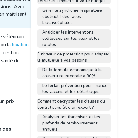
Terrier et l'impact sur votre budget
sions
. Avec
Gérer le syndrome respiratoire
n maîtrisant
obstructif des races
brachycéphales
Anticiper les interventions
e vétérinaire
coûteuses sur les yeux et les
ou la
luxation
rotules
e gestion
3 niveaux de protection pour adapter
a santé de
la mutuelle à vos besoins
De la formule économique à la
couverture intégrale à 90%
Le forfait prévention pour financer
les vaccins et les détartrages
un prix
.
Comment décrypter les clauses du
contrat sans être un expert ?
Analyser les franchises et les
plafonds de remboursement
e des
annuels
.