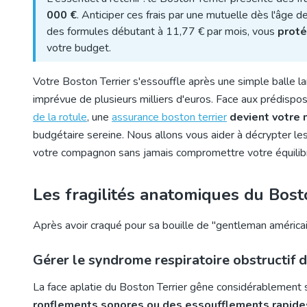
000 €
. Anticiper ces frais par une mutuelle dès l'âge 
des formules débutant à 11,77 € par mois, vous
proté
votre budget.
Votre Boston Terrier s'essouffle après une simple balle lan
imprévue de plusieurs milliers d'euros. Face aux prédisp
de la rotule
, une
assurance boston terrier
devient votre m
budgétaire sereine. Nous allons vous aider à décrypter le
votre compagnon sans jamais compromettre votre équili
Les fragilités anatomiques du Bosto
Après avoir craqué pour sa bouille de "gentleman américain",
Gérer le syndrome respiratoire obstructif 
La face aplatie du Boston Terrier gêne considérablement s
ronflements sonores ou des essoufflements rapide