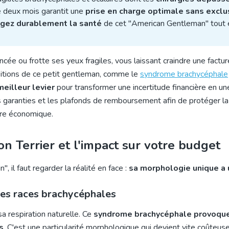
de deux mois garantit une
prise en charge optimale sans exclu
gez durablement la santé
de cet "American Gentleman" tout e
cée ou frotte ses yeux fragiles, vous laissant craindre une factur
ositions de ce petit gentleman, comme le
syndrome brachycéphale
eilleur levier
pour transformer une incertitude financière en un
s garanties et les plafonds de remboursement afin de protéger l
bre économique.
n Terrier et l'impact sur votre budget
 il faut regarder la réalité en face :
sa morphologie unique a 
des races brachycéphales
a respiration naturelle. Ce
syndrome brachycéphale provoqu
s
. C'est une particularité morphologique qui devient vite coûteuse