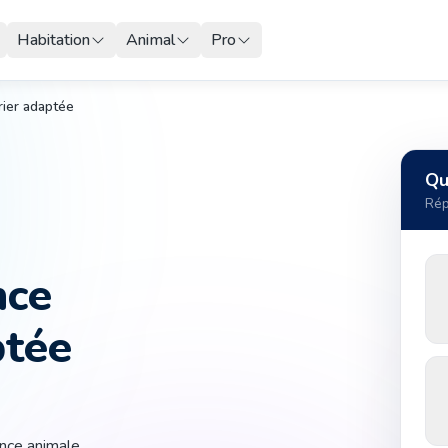
Habitation
Animal
Pro
rier adaptée
Qu
Rép
nce
ptée
ance animale