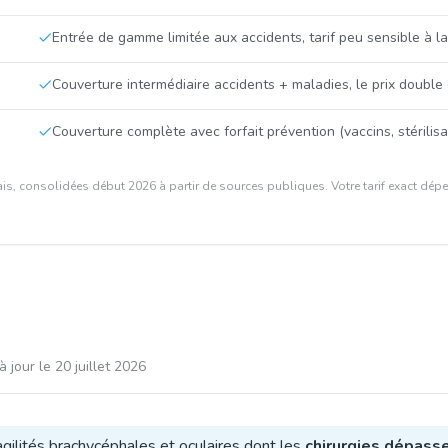
Entrée de gamme limitée aux accidents, tarif peu sensible à la
Couverture intermédiaire accidents + maladies, le prix double
Couverture complète avec forfait prévention (vaccins, stérilis
is, consolidées début 2026 à partir de sources publiques. Votre tarif exact dépen
à jour le
20 juillet 2026
ragilités brachycéphales et oculaires dont les
chirurgies dépass