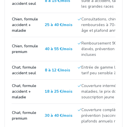
8 à 15 €/mois
suite à accident, tarif tir
accident seul
les grandes races
Chien, formule
Consultations, chirurgies
accident +
25 à 40 €/mois
remboursées à 70-90 %, p
maladie
âge et plafond annuel
Remboursement 90-100 %
Chien, formule
40 à 55 €/mois
élevés, prévention et m
premium
incluses
Chat, formule
Entrée de gamme limitée 
8 à 12 €/mois
accident seul
tarif peu sensible à la ra
Chat, formule
Couverture intermédiaire
accident +
18 à 25 €/mois
maladies, le prix double 
maladie
souscription jeune et apr
Couverture complète avec
Chat, formule
30 à 40 €/mois
prévention (vaccins, stéril
premium
plafonds annuels renfor