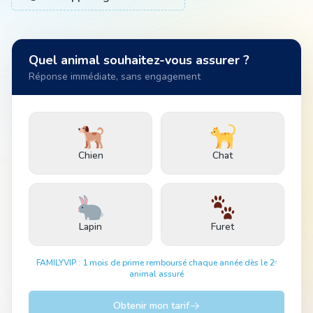
Animal
Quel animal souhaitez-vous assurer ?
Réponse immédiate, sans engagement
Pro
04 51 55 49 38
Chien
Chat
Lapin
Furet
FAMILYVIP : 1 mois de prime remboursé chaque année dès le 2ᵉ
animal assuré
Obtenir mon tarif