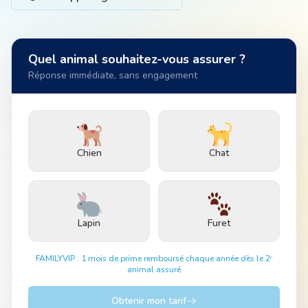
Animal
Quel animal souhaitez-vous assurer ?
Réponse immédiate, sans engagement
Pro
04 51 55 49 38
Chien
Chat
Lapin
Furet
FAMILYVIP : 1 mois de prime remboursé chaque année dès le 2ᵉ
animal assuré
Obtenir mon tarif