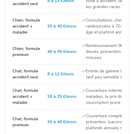
8 à 15 €/mois
suite à accident, tarif tir
accident seul
les grandes races
Chien, formule
Consultations, chirurgies
accident +
25 à 40 €/mois
remboursées à 70-90 %, p
maladie
âge et plafond annuel
Remboursement 90-100 %
Chien, formule
40 à 55 €/mois
élevés, prévention et m
premium
incluses
Chat, formule
Entrée de gamme limitée 
8 à 12 €/mois
accident seul
tarif peu sensible à la ra
Chat, formule
Couverture intermédiaire
accident +
18 à 25 €/mois
maladies, le prix double 
maladie
souscription jeune et apr
Couverture complète avec
Chat, formule
30 à 40 €/mois
prévention (vaccins, stéril
premium
plafonds annuels renfor