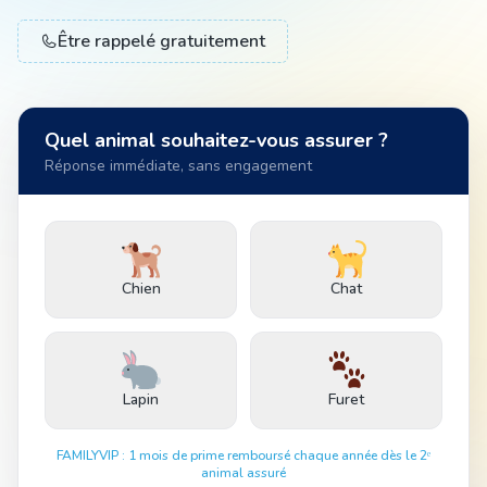
Être rappelé gratuitement
Animal
Quel animal souhaitez-vous assurer ?
Pro
Réponse immédiate, sans engagement
04 51 55 49 38
Chien
Chat
Lapin
Furet
FAMILYVIP : 1 mois de prime remboursé chaque année dès le 2ᵉ
animal assuré