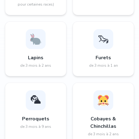
pour certaines races)
🦦
Lapins
Furets
de 3 mois à 2 ans
de 3 mois à 1 an
🦜
Perroquets
Cobayes &
Chinchillas
de 3 mois à 9 ans
de 3 mois à 2 ans