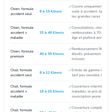
Couvre uniquement les fr
Chien, formule
8 à 15 €/mois
suite à accident, tarif tir
accident seul
les grandes races
Chien, formule
Consultations, chirurgies
accident +
25 à 40 €/mois
remboursées à 70-90 %, p
maladie
âge et plafond annuel
Remboursement 90-100 %
Chien, formule
40 à 55 €/mois
élevés, prévention et m
premium
incluses
Chat, formule
Entrée de gamme limitée 
8 à 12 €/mois
accident seul
tarif peu sensible à la ra
Chat, formule
Couverture intermédiaire
accident +
18 à 25 €/mois
maladies, le prix double 
maladie
souscription jeune et apr
Couverture complète avec
Chat, formule