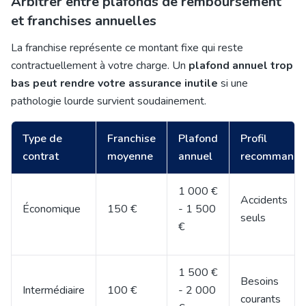
Arbitrer entre plafonds de remboursement
et franchises annuelles
La franchise représente ce montant fixe qui reste
contractuellement à votre charge. Un
plafond annuel trop
bas peut rendre votre assurance inutile
si une
pathologie lourde survient soudainement.
Type de
Franchise
Plafond
Profil
contrat
moyenne
annuel
recommand
1 000 €
Accidents
Économique
150 €
- 1 500
seuls
€
1 500 €
Besoins
Intermédiaire
100 €
- 2 000
courants