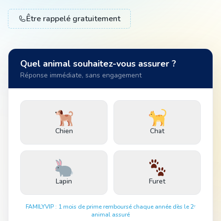
Être rappelé gratuitement
Animal
Quel animal souhaitez-vous assurer ?
Pro
Réponse immédiate, sans engagement
04 51 55 49 38
Chien
Chat
Lapin
Furet
FAMILYVIP : 1 mois de prime remboursé chaque année dès le 2ᵉ
animal assuré