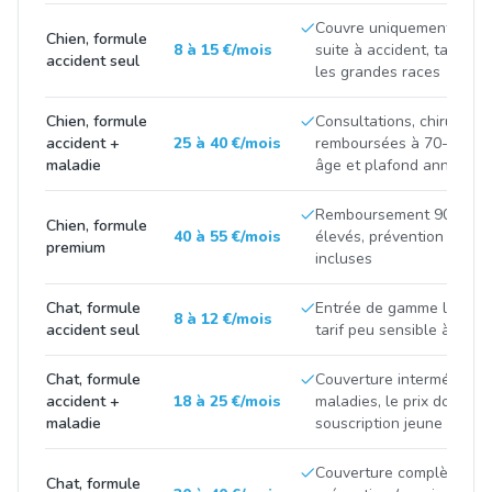
Couvre uniquement les fr
Chien, formule
8 à 15 €/mois
suite à accident, tarif tir
accident seul
les grandes races
Chien, formule
Consultations, chirurgies
accident +
25 à 40 €/mois
remboursées à 70-90 %, p
maladie
âge et plafond annuel
Remboursement 90-100 %
Chien, formule
40 à 55 €/mois
élevés, prévention et m
premium
incluses
Chat, formule
Entrée de gamme limitée 
8 à 12 €/mois
accident seul
tarif peu sensible à la ra
Chat, formule
Couverture intermédiaire
accident +
18 à 25 €/mois
maladies, le prix double 
maladie
souscription jeune et apr
Couverture complète avec
Chat, formule