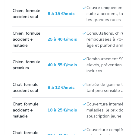
Couvre uniquement les fr
Chien, formule
8 à 15 €/mois
suite à accident, tarif tir
accident seul
les grandes races
Chien, formule
Consultations, chirurgies
accident +
25 à 40 €/mois
remboursées à 70-90 %, p
maladie
âge et plafond annuel
Remboursement 90-100 %
Chien, formule
40 à 55 €/mois
élevés, prévention et m
premium
incluses
Chat, formule
Entrée de gamme limitée 
8 à 12 €/mois
accident seul
tarif peu sensible à la ra
Chat, formule
Couverture intermédiaire
accident +
18 à 25 €/mois
maladies, le prix double 
maladie
souscription jeune et apr
Couverture complète avec
Chat, formule