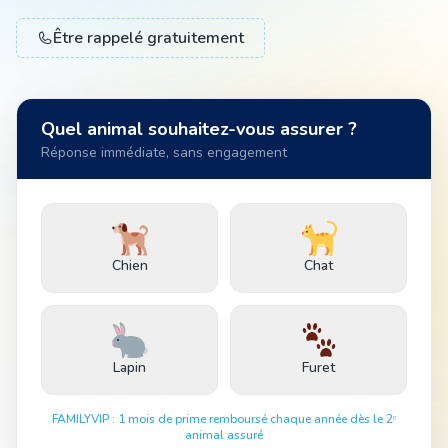
Être rappelé gratuitement
Animal
Quel animal souhaitez-vous assurer ?
Pro
Réponse immédiate, sans engagement
04 51 55 49 38
Chien
Chat
Lapin
Furet
FAMILYVIP : 1 mois de prime remboursé chaque année dès le 2ᵉ
animal assuré