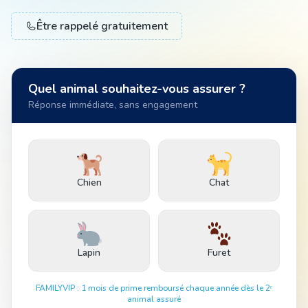
Être rappelé gratuitement
Animal
Quel animal souhaitez-vous assurer ?
Pro
Réponse immédiate, sans engagement
04 51 55 49 38
Chien
Chat
Lapin
Furet
FAMILYVIP : 1 mois de prime remboursé chaque année dès le 2ᵉ
animal assuré