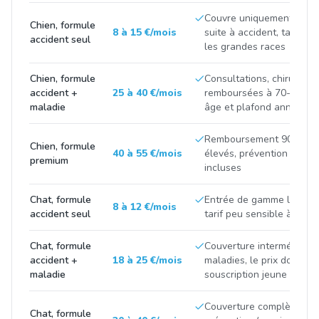
Couvre uniquement les fr
Chien, formule
8 à 15 €/mois
suite à accident, tarif tir
accident seul
les grandes races
Chien, formule
Consultations, chirurgies
accident +
25 à 40 €/mois
remboursées à 70-90 %, p
maladie
âge et plafond annuel
Remboursement 90-100 %
Chien, formule
40 à 55 €/mois
élevés, prévention et m
premium
incluses
Chat, formule
Entrée de gamme limitée 
8 à 12 €/mois
accident seul
tarif peu sensible à la ra
Chat, formule
Couverture intermédiaire
accident +
18 à 25 €/mois
maladies, le prix double 
maladie
souscription jeune et apr
Couverture complète avec
Chat, formule