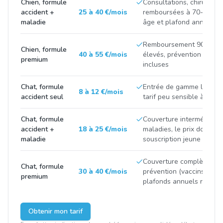
Chien, formule
Consultations, chirurgies
accident +
25 à 40 €/mois
remboursées à 70-90 %, p
maladie
âge et plafond annuel
Remboursement 90-100 %
Chien, formule
40 à 55 €/mois
élevés, prévention et m
premium
incluses
Chat, formule
Entrée de gamme limitée 
8 à 12 €/mois
accident seul
tarif peu sensible à la ra
Chat, formule
Couverture intermédiaire
accident +
18 à 25 €/mois
maladies, le prix double 
maladie
souscription jeune et apr
Couverture complète avec
Chat, formule
30 à 40 €/mois
prévention (vaccins, stéril
premium
plafonds annuels renfor
Obtenir mon tarif