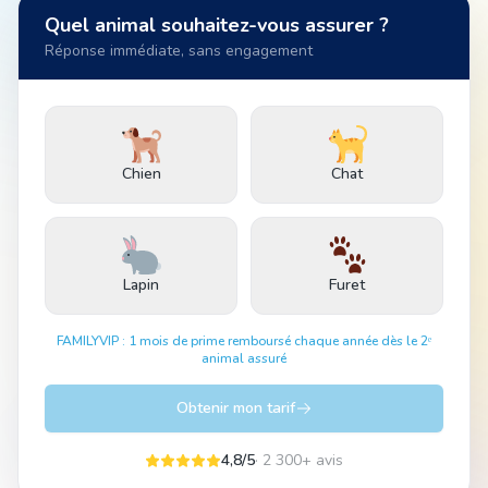
Quel animal souhaitez-vous assurer ?
Réponse immédiate, sans engagement
Animal
Pro
Chien
Chat
04 51 55 49 38
Lapin
Furet
FAMILYVIP : 1 mois de prime remboursé chaque année dès le 2ᵉ
animal assuré
Obtenir mon tarif
4,8/5
· 2 300+ avis