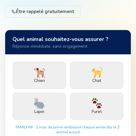
Être rappelé gratuitement
Animal
Quel animal souhaitez-vous assurer ?
Pro
Réponse immédiate, sans engagement
04 51 55 49 38
Chien
Chat
Lapin
Furet
FAMILYVIP : 1 mois de prime remboursé chaque année dès le 2ᵉ
animal assuré