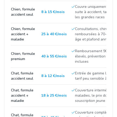
Couvre uniquement les fr
Chien, formule
8 à 15 €/mois
suite à accident, tarif tir
accident seul
les grandes races
Chien, formule
Consultations, chirurgies
accident +
25 à 40 €/mois
remboursées à 70-90 %, p
maladie
âge et plafond annuel
Remboursement 90-100 %
Chien, formule
40 à 55 €/mois
élevés, prévention et m
premium
incluses
Chat, formule
Entrée de gamme limitée 
8 à 12 €/mois
accident seul
tarif peu sensible à la ra
Chat, formule
Couverture intermédiaire
accident +
18 à 25 €/mois
maladies, le prix double 
maladie
souscription jeune et apr
Couverture complète avec
Chat, formule