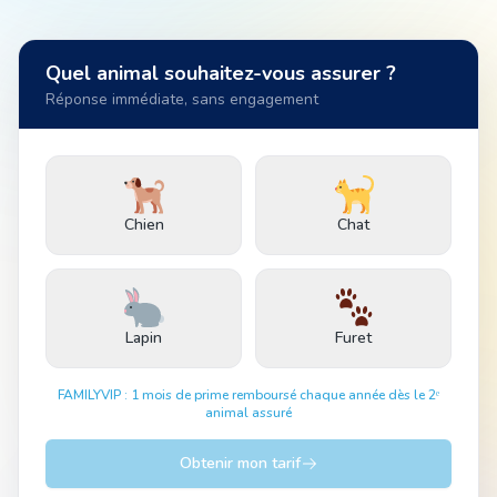
Animal
Quel animal souhaitez-vous assurer ?
Réponse immédiate, sans engagement
Pro
Chien
Chat
04 51 55 49 38
Lapin
Furet
FAMILYVIP : 1 mois de prime remboursé chaque année dès le 2ᵉ
animal assuré
Obtenir mon tarif