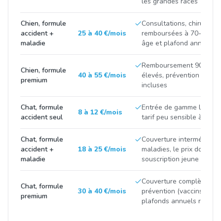
les grandes races
Chien, formule
Consultations, chirurgies
accident +
25 à 40 €/mois
remboursées à 70-90 %, p
maladie
âge et plafond annuel
Remboursement 90-100 %
Chien, formule
40 à 55 €/mois
élevés, prévention et m
premium
incluses
Chat, formule
Entrée de gamme limitée 
8 à 12 €/mois
accident seul
tarif peu sensible à la ra
Chat, formule
Couverture intermédiaire
accident +
18 à 25 €/mois
maladies, le prix double 
maladie
souscription jeune et apr
Couverture complète avec
Chat, formule
30 à 40 €/mois
prévention (vaccins, stéril
premium
plafonds annuels renfor