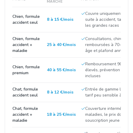
MARCHÉ
Couvre uniquement les fr
Chien, formule
8 à 15 €/mois
suite à accident, tarif tir
accident seul
les grandes races
Chien, formule
Consultations, chirurgies
accident +
25 à 40 €/mois
remboursées à 70-90 %, p
maladie
âge et plafond annuel
Remboursement 90-100 %
Chien, formule
40 à 55 €/mois
élevés, prévention et m
premium
incluses
Chat, formule
Entrée de gamme limitée 
8 à 12 €/mois
accident seul
tarif peu sensible à la ra
Chat, formule
Couverture intermédiaire
accident +
18 à 25 €/mois
maladies, le prix double 
maladie
souscription jeune et apr