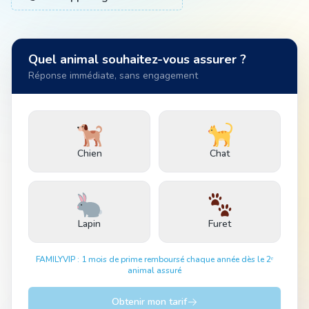
Animal
Quel animal souhaitez-vous assurer ?
Réponse immédiate, sans engagement
Pro
04 51 55 49 38
Chien
Chat
Lapin
Furet
FAMILYVIP : 1 mois de prime remboursé chaque année dès le 2ᵉ
animal assuré
Obtenir mon tarif