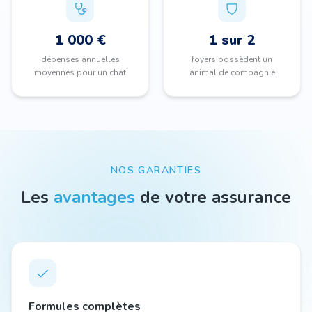
1 000 €
1 sur 2
dépenses annuelles
foyers possèdent un
moyennes pour un chat
animal de compagnie
NOS GARANTIES
Les
avantages
de votre assurance
Formules complètes