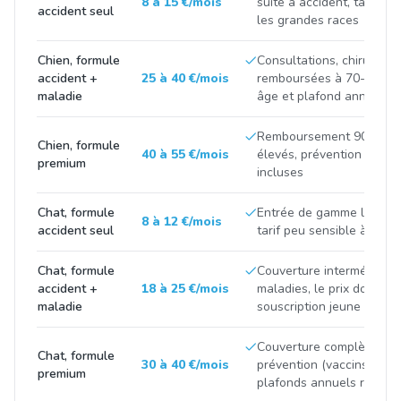
8 à 15 €/mois
suite à accident, tarif tir
accident seul
les grandes races
Chien, formule
Consultations, chirurgies
accident +
25 à 40 €/mois
remboursées à 70-90 %, p
maladie
âge et plafond annuel
Remboursement 90-100 %
Chien, formule
40 à 55 €/mois
élevés, prévention et m
premium
incluses
Chat, formule
Entrée de gamme limitée 
8 à 12 €/mois
accident seul
tarif peu sensible à la ra
Chat, formule
Couverture intermédiaire
accident +
18 à 25 €/mois
maladies, le prix double 
maladie
souscription jeune et apr
Couverture complète avec
Chat, formule
30 à 40 €/mois
prévention (vaccins, stéril
premium
plafonds annuels renfor