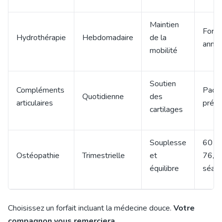
Maintien
Forfai
Hydrothérapie
Hebdomadaire
de la
annue
mobilité
Soutien
Compléments
Pack
Quotidienne
des
articulaires
préve
cartilages
Souplesse
60 € 
Ostéopathie
Trimestrielle
et
76,50
équilibre
séan
Choisissez un forfait incluant la médecine douce.
Votre
compagnon vous remerciera
.