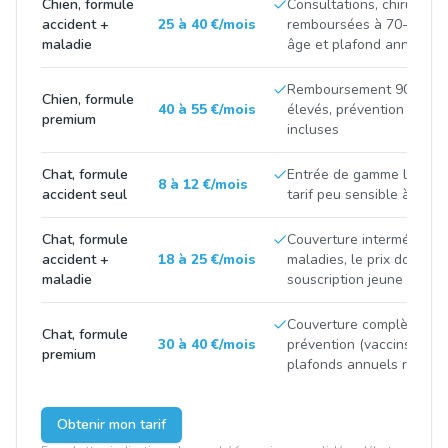
Chien, formule
Consultations, chirurgies
accident +
25 à 40 €/mois
remboursées à 70-90 %, p
maladie
âge et plafond annuel
Remboursement 90-100 %
Chien, formule
40 à 55 €/mois
élevés, prévention et m
premium
incluses
Chat, formule
Entrée de gamme limitée 
8 à 12 €/mois
accident seul
tarif peu sensible à la ra
Chat, formule
Couverture intermédiaire
accident +
18 à 25 €/mois
maladies, le prix double 
maladie
souscription jeune et apr
Couverture complète avec
Chat, formule
30 à 40 €/mois
prévention (vaccins, stéril
premium
plafonds annuels renfor
Obtenir mon tarif