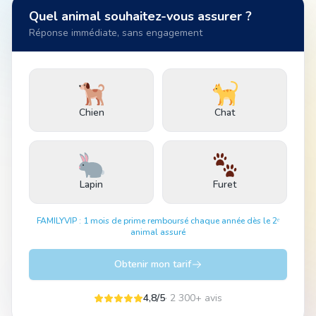
Quel animal souhaitez-vous assurer ?
Réponse immédiate, sans engagement
Animal
Pro
Chien
Chat
04 51 55 49 38
Lapin
Furet
FAMILYVIP : 1 mois de prime remboursé chaque année dès le 2ᵉ
animal assuré
Obtenir mon tarif
4,8/5
· 2 300+ avis