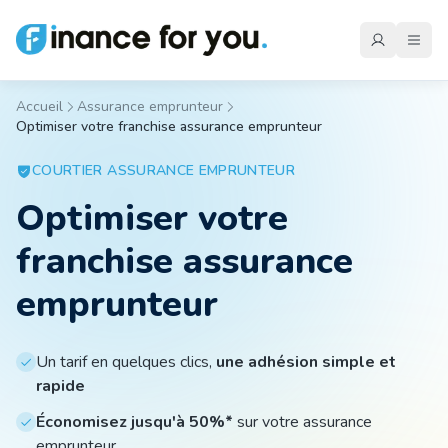
Accueil
Assurance emprunteur
Optimiser votre franchise assurance emprunteur
Mutuelle
COURTIER
ASSURANCE EMPRUNTEUR
Optimiser votre
Emprunteur
franchise assurance
Auto
emprunteur
Moto
Un tarif en quelques clics,
une adhésion simple et
rapide
Économisez jusqu'à 50%*
sur votre assurance
Habitation
emprunteur