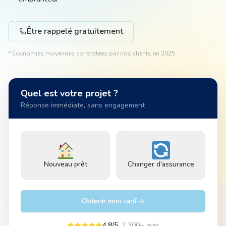
Animal
Être rappelé gratuitement
* Économies moyennes constatées par nos clients en 2025.
Pro
Quel est votre projet ?
Réponse immédiate, sans engagement
04 51 55 49 38
Nouveau prêt
Changer d'assurance
Obtenir mon tarif
4,8/5
· 2 300+ avis