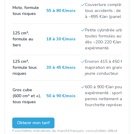
Couverture complète inc
Moto, formule
55 à 80 €/mois
tous accidents ; de ~600 
tous risques
à ~895 €/an (panel gros c
Petite cylindrée urbaine,
125 cm³,
toutes formules autour de
formule au
18 à 30 €/mois
dès ~200-220 €/an pour u
tiers
expérimenté.
125 cm³,
Environ 415 à 450 €/an e
formule tous
30 à 45 €/mois
majoration en grande ville
risques
jeune conducteur.
600 à 900 €/an pour un m
Gros cube
expérimenté ; sportives r
(600 cm³ et +),
50 à 90 €/mois
permis nettement au-des
tous risques
fourchette représentative
Obtenir mon tarif
Fourchettes indicatives du marché français, consolidées début