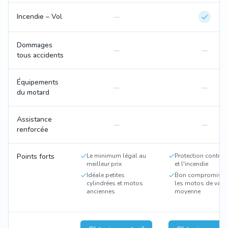
Incendie – Vol
Dommages
tous accidents
Équipements
du motard
Assistance
renforcée
Points forts
Le minimum légal au
Protection contre l
meilleur prix
et l'incendie
Idéale petites
Bon compromis p
cylindrées et motos
les motos de vale
anciennes
moyenne