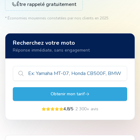
Être rappelé gratuitement
* Économies moyennes constatées par nos clients en 2025.
Animal
Recherchez votre moto
Pro
Réponse immédiate, sans engagement
04 51 55 49 38
Obtenir mon tarif
4,8/5
· 2 300+ avis