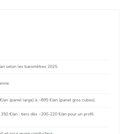
/an selon les baromètres 2025.
yenne.
/an (panel large) à ~895 €/an (panel gros cubes).
350 €/an ; tiers dès ~200-220 €/an pour un profil
l) et pour jeune conducteur.