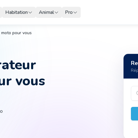
Habitation
Animal
Pro
e moto pour vous
rateur
Re
Rép
ur vous
to