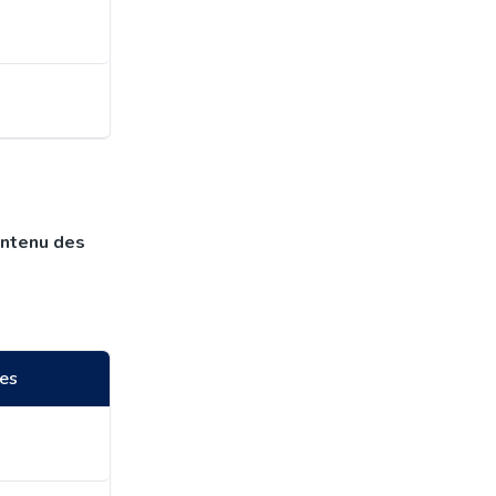
ontenu des
ues