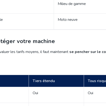
Milieu de gamme
le
Moto neuve
otéger votre machine
aluer les tarifs moyens, il faut maintenant
se pencher sur le c
Tiers étendu
Tous risq
Oui
Oui