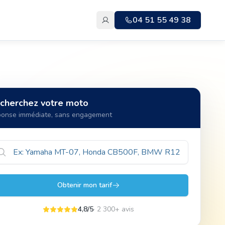
04 51 55 49 38
cherchez votre moto
onse immédiate, sans engagement
Obtenir mon tarif
4,8/5
· 2 300+ avis