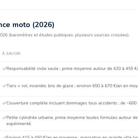
nce moto (2026)
026 (baromètres et études publiques, plusieurs sources croisées).
À SAVOIR
Responsabilité civile seule ; prime moyenne autour de 420 à 455 €
Tiers + vol, incendie, bris de glace ; environ 650 à 670 €/an en mo
Couverture complète incluant dommages tous accidents ; de ~600 €
Petite cylindrée urbaine, prime moyenne toutes formules autour de 
expérimenté.
Environ 415 à 450 €/an en moyenne ; majoration en grande ville (vo