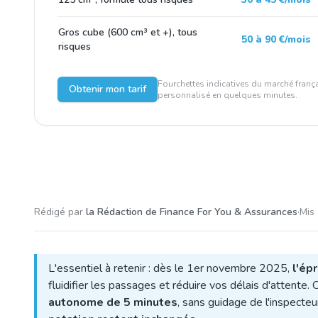
Gros cube (600 cm³ et +), tous
50 à 90 €/mois
risques
Fourchettes indicatives du marché frança
Obtenir mon tarif
personnalisé en quelques minutes.
Rédigé par
la Rédaction de Finance For You & Assurances
·
Mis 
L'essentiel à retenir : dès le 1er novembre 2025,
l'ép
fluidifier les passages et réduire vos délais d'attente.
autonome de 5 minutes
, sans guidage de l'inspecte