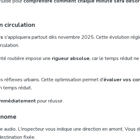
fluide pour
comprendre comment chaque minute sera déso
 circulation
es
s'appliquera partout dès novembre 2025. Cette évolution rég
culation.
rité routière impose une
rigueur absolue
, car le temps réduit ne
s réflexes urbains. Cette optimisation permet d'
évaluer vos c
n temps réduit.
 immédiatement
pour réussir.
tonome
 audio. L'inspecteur vous indique une direction en amont. Vous 
estination fixée.