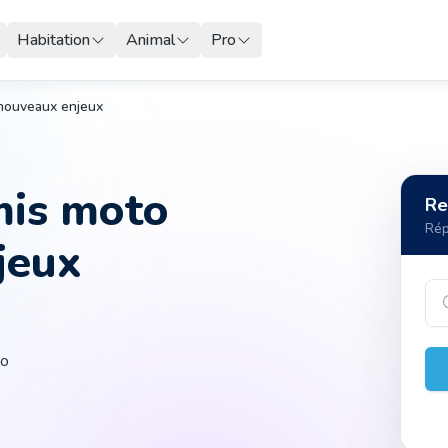
Habitation
Animal
Pro
 nouveaux enjeux
mis moto
Re
Rép
jeux
to