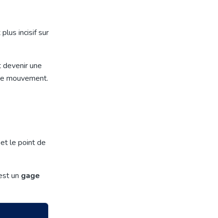
lus incisif sur
t devenir une
que mouvement.
et le point de
'est un
gage