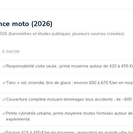
nce moto (2026)
026 (baromètres et études publiques, plusieurs sources croisées).
À SAVOIR
Responsabilité civile seule ; prime moyenne autour de 420 à 455 €
Tiers + vol, incendie, bris de glace ; environ 650 à 670 €/an en mo
Couverture complète incluant dommages tous accidents ; de ~600 €
Petite cylindrée urbaine, prime moyenne toutes formules autour de 
expérimenté.
Environ 415 à 450 €/an en moyenne ; majoration en grande ville (vo