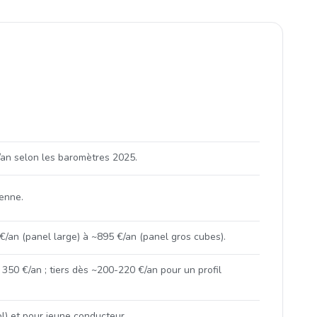
/an selon les baromètres 2025.
yenne.
/an (panel large) à ~895 €/an (panel gros cubes).
350 €/an ; tiers dès ~200-220 €/an pour un profil
l) et pour jeune conducteur.