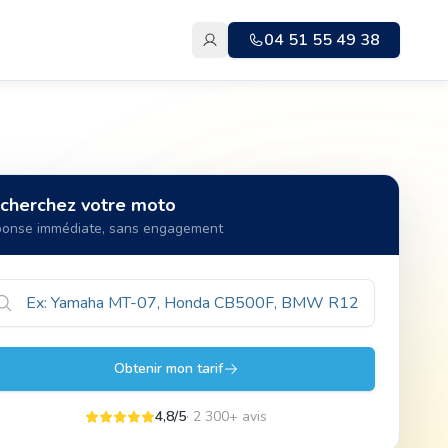
04 51 55 49 38
cherchez votre moto
onse immédiate, sans engagement
Obtenir mon tarif
4,8/5
· 2 300+ avis