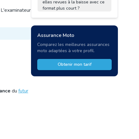
elles revues à la baisse avec ce
format plus court ?
. L'examinateur
Assurance Moto
Comparez les meilleures assurances
moto adaptées à votre profil.
Obtenir mon tarif
iance
du
futur