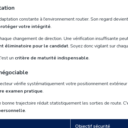
tation
ptation constante à l'environnement routier. Son regard devient p
protéger votre intégrité
.
chaque changement de direction. Une vérification insuffisante peu
 éliminatoire pour le candidat
. Soyez donc vigilant sur cha
C'est un
critère de maturité indispensable
.
 négociable
specteur vérifie systématiquement votre positionnement extérieur 
tre examen pratique
.
onne trajectoire réduit statistiquement les sorties de route. C
personnelle
.
Objectif sécurité