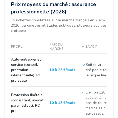
Prix moyens du marché : assurance
professionnelle (2026)
Fourchettes constatées sur le marché français en 2025-
2026 (baromètres et études publiques, plusieurs sources
croisées).
PRIX DU
PROFIL
À SAVOIR
MARCHÉ
Auto-entrepreneur
service (conseil,
Soit environ 100 à 3
prestation
10 à 25 €/mois
tiré par le faible ch
intellectuelle), RC
le risque limité de l'
pro seule
Environ 120 à 500 
Profession libérale
spécialité : consei
(consultant, avocat,
10 à 45 €/mois
bas de fourchette,
paramédical), RC
médicales ou finan
pro
au-dessus.