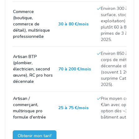
Environ 300 à 900 
Commerce
surface, stock et C
(boutique,
exploitation) ; com
commerce de
30 à 80 €/mois
plutôt 60 à 85 €/mo
détail), multirisque
primes de 3 à 8 % 
professionnelle
2025.
Environ 850 à 2 50
Artisan BTP
corps de métier et 
(plombier,
décennale obligatoi
électricien, second
70 à 200 €/mois
(souvent 1 200 à 3
œuvre), RC pro hors
surprime CatNat p
décennale
2025).
Artisan /
Prix moyen constat
commerçant,
€/an avec options 
25 à 75 €/mois
multirisque pro
option dès ~300 €/
formule d'entrée
bâtiment autour de
Obtenir mon tarif