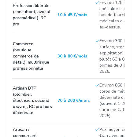
Environ 120 à 500 
Profession libérale
spécialité : consei
(consultant, avocat,
10 à 45 €/mois
bas de fourchette,
paramédical), RC
médicales ou finan
pro
au-dessus.
Environ 300 à 900 
Commerce
surface, stock et C
(boutique,
exploitation) ; com
commerce de
30 à 80 €/mois
plutôt 60 à 85 €/mo
détail), multirisque
primes de 3 à 8 % 
professionnelle
2025.
Environ 850 à 2 50
Artisan BTP
corps de métier et 
(plombier,
décennale obligatoi
électricien, second
70 à 200 €/mois
(souvent 1 200 à 3
œuvre), RC pro hors
surprime CatNat p
décennale
2025).
Artisan /
Prix moyen constat
commerçant,
€/an avec options 