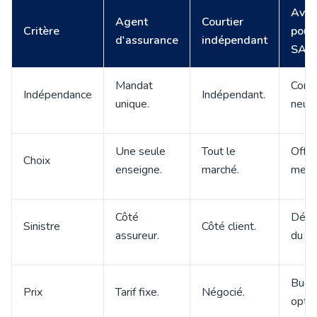
Avan
Agent
Courtier
Critère
pour 
d'assurance
indépendant
SAR
Mandat
Conse
Indépendance
Indépendant.
unique.
neutr
Une seule
Tout le
Offre
Choix
enseigne.
marché.
mesu
Côté
Défe
Sinistre
Côté client.
assureur.
du gé
Budg
Prix
Tarif fixe.
Négocié.
optim