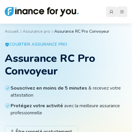
Accueil
Assurance pro
Assurance RC Pro Convoyeur
Mutuelle
COURTIER
ASSURANCE PRO
Assurance RC Pro
Emprunteur
Convoyeur
Auto
Souscrivez en moins de 5 minutes
& recevez votre
attestation
Moto
Protégez votre activité
avec la meilleure assurance
professionnelle
Habitation
Être rappelé gratuitement