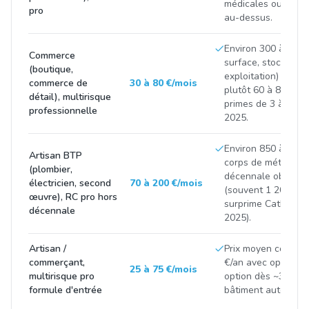
médicales ou finan
pro
au-dessus.
Environ 300 à 900 
Commerce
surface, stock et C
(boutique,
exploitation) ; com
commerce de
30 à 80 €/mois
plutôt 60 à 85 €/mo
détail), multirisque
primes de 3 à 8 % 
professionnelle
2025.
Environ 850 à 2 50
Artisan BTP
corps de métier et 
(plombier,
décennale obligatoi
électricien, second
70 à 200 €/mois
(souvent 1 200 à 3
œuvre), RC pro hors
surprime CatNat p
décennale
2025).
Artisan /
Prix moyen constat
commerçant,
€/an avec options 
25 à 75 €/mois
multirisque pro
option dès ~300 €/
formule d'entrée
bâtiment autour de