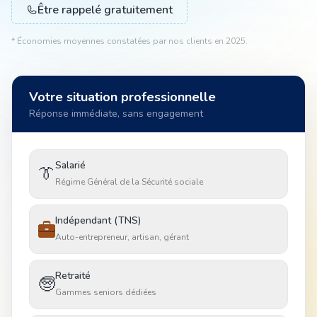
Être rappelé gratuitement
* Économies moyennes constatées par nos clients en 2025.
Animal
Votre situation professionnelle
Pro
Réponse immédiate, sans engagement
04 51 55 49 38
Salarié
👔
Régime Général de la Sécurité sociale
Indépendant (TNS)
Auto-entrepreneur, artisan, gérant
Retraité
🧓
Gammes seniors dédiées