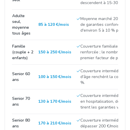
descendent à 15-30 €/mois
Adulte
Moyenne marché 2025-202
seul,
85 à 120 €/mois
de garanties confondus, e
moyenne
d'environ 5 à 10 % par an.
tous âges
Famille
Couverture familiale interm
(couple + 2
150 à 250 €/mois
renforcée ; le nombre de bé
enfants)
premier facteur de prix.
Couverture intermédiaire 
Senior 60
100 à 150 €/mois
d'âge renchérit la cotisati
ans
%.
Couverture intermédiaire ;
Senior 70
130 à 170 €/mois
en hospitalisation, dentair
ans
tirent les garanties vers le
Senior 80
Couverture intermédiaire à
170 à 210 €/mois
ans
dépasser 200 €/mois en fo