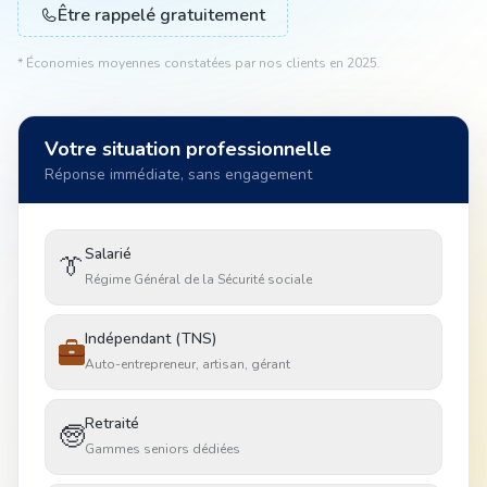
Être rappelé gratuitement
* Économies moyennes constatées par nos clients en 2025.
Animal
Votre situation professionnelle
Pro
Réponse immédiate, sans engagement
04 51 55 49 38
Salarié
👔
Régime Général de la Sécurité sociale
Indépendant (TNS)
Auto-entrepreneur, artisan, gérant
Retraité
🧓
Gammes seniors dédiées