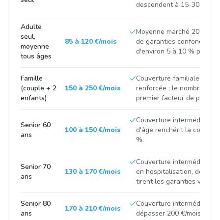
descendent à 15-30 €/mois
Adulte
Moyenne marché 2025-202
seul,
85 à 120 €/mois
de garanties confondus, e
moyenne
d'environ 5 à 10 % par an.
tous âges
Famille
Couverture familiale interm
(couple + 2
150 à 250 €/mois
renforcée ; le nombre de bé
enfants)
premier facteur de prix.
Couverture intermédiaire 
Senior 60
100 à 150 €/mois
d'âge renchérit la cotisati
ans
%.
Couverture intermédiaire ;
Senior 70
130 à 170 €/mois
en hospitalisation, dentair
ans
tirent les garanties vers le
Senior 80
Couverture intermédiaire à
170 à 210 €/mois
ans
dépasser 200 €/mois en fo