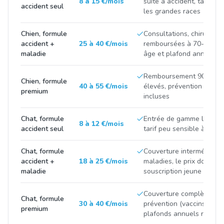
8 à 15 €/mois
suite à accident, tarif tir
accident seul
les grandes races
Chien, formule
Consultations, chirurgies
accident +
25 à 40 €/mois
remboursées à 70-90 %, p
maladie
âge et plafond annuel
Remboursement 90-100 %
Chien, formule
40 à 55 €/mois
élevés, prévention et m
premium
incluses
Chat, formule
Entrée de gamme limitée 
8 à 12 €/mois
accident seul
tarif peu sensible à la ra
Chat, formule
Couverture intermédiaire
accident +
18 à 25 €/mois
maladies, le prix double 
maladie
souscription jeune et apr
Couverture complète avec
Chat, formule
30 à 40 €/mois
prévention (vaccins, stéril
premium
plafonds annuels renfor