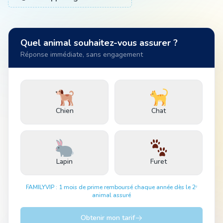
Animal
Quel animal souhaitez-vous assurer ?
Réponse immédiate, sans engagement
Pro
04 51 55 49 38
Chien
Chat
Lapin
Furet
FAMILYVIP : 1 mois de prime remboursé chaque année dès le 2ᵉ
animal assuré
Obtenir mon tarif