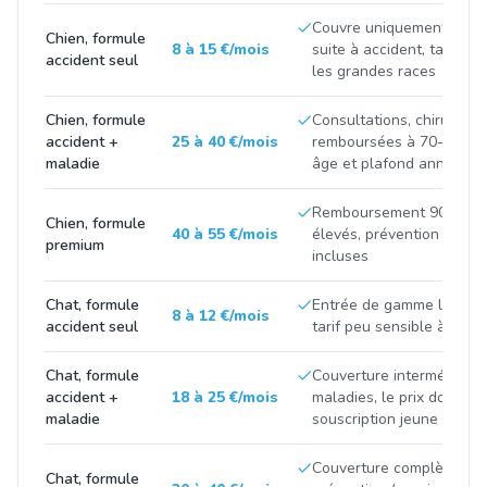
Couvre uniquement les fr
Chien, formule
8 à 15 €/mois
suite à accident, tarif tir
accident seul
les grandes races
Chien, formule
Consultations, chirurgies
accident +
25 à 40 €/mois
remboursées à 70-90 %, p
maladie
âge et plafond annuel
Remboursement 90-100 %
Chien, formule
40 à 55 €/mois
élevés, prévention et m
premium
incluses
Chat, formule
Entrée de gamme limitée 
8 à 12 €/mois
accident seul
tarif peu sensible à la ra
Chat, formule
Couverture intermédiaire
accident +
18 à 25 €/mois
maladies, le prix double 
maladie
souscription jeune et apr
Couverture complète avec
Chat, formule