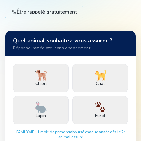
Être rappelé gratuitement
Animal
Quel animal souhaitez-vous assurer ?
Pro
Réponse immédiate, sans engagement
04 51 55 49 38
Chien
Chat
Lapin
Furet
FAMILYVIP : 1 mois de prime remboursé chaque année dès le 2ᵉ
animal assuré