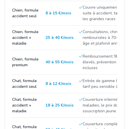
Couvre uniquement les fr
Chien, formule
8 à 15 €/mois
suite à accident, tarif tir
accident seul
les grandes races
Chien, formule
Consultations, chirurgies
accident +
25 à 40 €/mois
remboursées à 70-90 %, p
maladie
âge et plafond annuel
Remboursement 90-100 %
Chien, formule
40 à 55 €/mois
élevés, prévention et m
premium
incluses
Chat, formule
Entrée de gamme limitée 
8 à 12 €/mois
accident seul
tarif peu sensible à la ra
Chat, formule
Couverture intermédiaire
accident +
18 à 25 €/mois
maladies, le prix double 
maladie
souscription jeune et apr
Couverture complète avec
Chat, formule