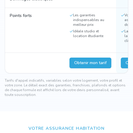
Points forts
Les garanties
Vol, 
indispensables au
assi
meilleur prix
domic
Idéale studio et
La fo
location étudiante
la ma
clien
Obtenir mon tarif
Obt
Tarifs d'appel indicatifs, variables selon votre logement, votre profil et
votre zone. Le détail exact des garanties, franchises, plafonds et options
de chaque formule est affiché lors de votre devis personnalisé, avant
toute souscription.
VOTRE ASSURANCE HABITATION