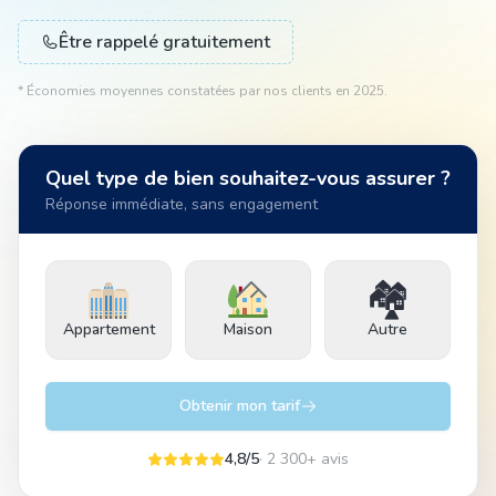
Être rappelé gratuitement
Animal
* Économies moyennes constatées par nos clients en 2025.
Pro
Quel type de bien souhaitez-vous assurer ?
Réponse immédiate, sans engagement
04 51 55 49 38
🏘️
Appartement
Maison
Autre
Obtenir mon tarif
4,8/5
· 2 300+ avis