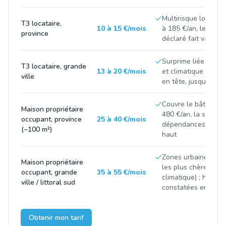
Multirisque locatai
T3 locataire,
10 à 15 €/mois
à 185 €/an, le capit
province
déclaré fait varier l
Surprime liée au ri
T3 locataire, grande
13 à 20 €/mois
et climatique (Paris,
ville
en tête, jusqu'à ~26
Couvre le bâti + le 
Maison propriétaire
480 €/an, la surface
occupant, province
25 à 40 €/mois
dépendances tirent l
(~100 m²)
haut
Zones urbaines et 
Maison propriétaire
les plus chères (sini
occupant, grande
35 à 55 €/mois
climatique) ; hauss
ville / littoral sud
constatées en 2025
Obtenir mon tarif