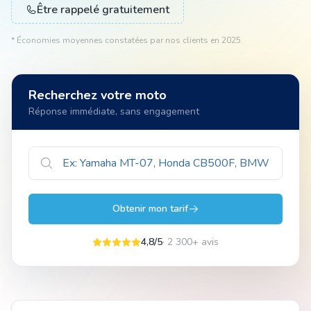
Être rappelé gratuitement
* Économies moyennes constatées par nos clients en 2025.
Animal
Recherchez votre moto
Pro
Réponse immédiate, sans engagement
04 51 55 49 38
Obtenir mon tarif
4,8/5
· 2 300+ avis