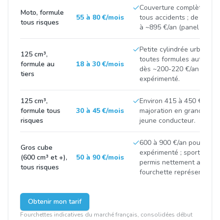
Couverture complète inc
Moto, formule
55 à 80 €/mois
tous accidents ; de ~600 
tous risques
à ~895 €/an (panel gros c
Petite cylindrée urbaine,
125 cm³,
toutes formules autour de
formule au
18 à 30 €/mois
dès ~200-220 €/an pour u
tiers
expérimenté.
125 cm³,
Environ 415 à 450 €/an e
formule tous
30 à 45 €/mois
majoration en grande ville
risques
jeune conducteur.
600 à 900 €/an pour un m
Gros cube
expérimenté ; sportives r
(600 cm³ et +),
50 à 90 €/mois
permis nettement au-des
tous risques
fourchette représentative
Obtenir mon tarif
Fourchettes indicatives du marché français, consolidées début