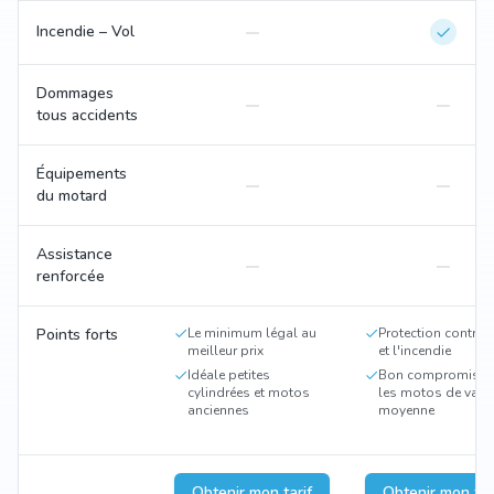
Incendie – Vol
Dommages
tous accidents
Équipements
du motard
Assistance
renforcée
Points forts
Le minimum légal au
Protection contre l
meilleur prix
et l'incendie
Idéale petites
Bon compromis p
cylindrées et motos
les motos de vale
anciennes
moyenne
Obtenir mon tarif
Obtenir mon tar