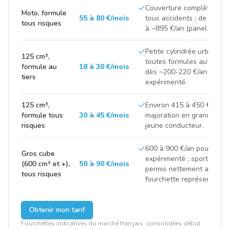
Couverture complète inc
Moto, formule
55 à 80 €/mois
tous accidents ; de ~600 
tous risques
à ~895 €/an (panel gros c
Petite cylindrée urbaine,
125 cm³,
toutes formules autour de
formule au
18 à 30 €/mois
dès ~200-220 €/an pour u
tiers
expérimenté.
125 cm³,
Environ 415 à 450 €/an e
formule tous
30 à 45 €/mois
majoration en grande ville
risques
jeune conducteur.
600 à 900 €/an pour un m
Gros cube
expérimenté ; sportives r
(600 cm³ et +),
50 à 90 €/mois
permis nettement au-des
tous risques
fourchette représentative
Obtenir mon tarif
Fourchettes indicatives du marché français, consolidées début