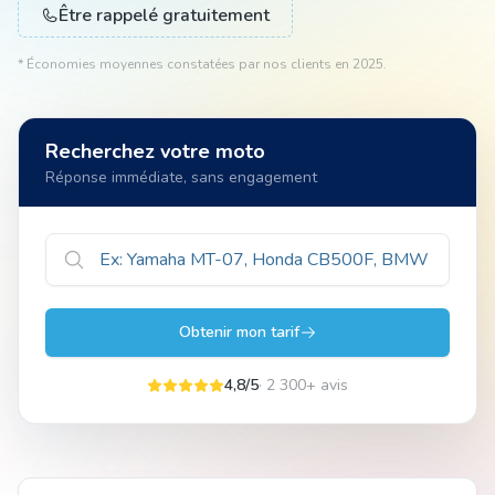
Être rappelé gratuitement
* Économies moyennes constatées par nos clients en 2025.
Animal
Recherchez votre moto
Pro
Réponse immédiate, sans engagement
04 51 55 49 38
Obtenir mon tarif
4,8/5
· 2 300+ avis