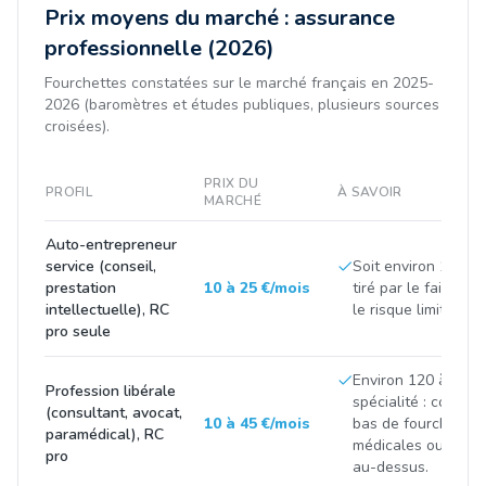
Prix moyens du marché : assurance
professionnelle (2026)
Fourchettes constatées sur le marché français en 2025-
2026 (baromètres et études publiques, plusieurs sources
croisées).
PRIX DU
PROFIL
À SAVOIR
MARCHÉ
Auto-entrepreneur
service (conseil,
Soit environ 100 à 3
prestation
10 à 25 €/mois
tiré par le faible ch
intellectuelle), RC
le risque limité de l'
pro seule
Environ 120 à 500 
Profession libérale
spécialité : consei
(consultant, avocat,
10 à 45 €/mois
bas de fourchette,
paramédical), RC
médicales ou finan
pro
au-dessus.