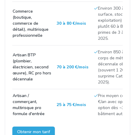
Environ 300 à 900 
Commerce
surface, stock et C
(boutique,
exploitation) ; com
commerce de
30 à 80 €/mois
plutôt 60 à 85 €/mo
détail), multirisque
primes de 3 à 8 % 
professionnelle
2025.
Environ 850 à 2 50
Artisan BTP
corps de métier et 
(plombier,
décennale obligatoi
électricien, second
70 à 200 €/mois
(souvent 1 200 à 3
œuvre), RC pro hors
surprime CatNat p
décennale
2025).
Artisan /
Prix moyen constat
commerçant,
€/an avec options 
25 à 75 €/mois
multirisque pro
option dès ~300 €/
formule d'entrée
bâtiment autour de
Obtenir mon tarif