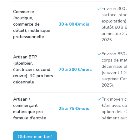
Environ 300 à 900 
Commerce
surface, stock et C
(boutique,
exploitation) ; com
commerce de
30 à 80 €/mois
plutôt 60 à 85 €/mo
détail), multirisque
primes de 3 à 8 % 
professionnelle
2025.
Environ 850 à 2 50
Artisan BTP
corps de métier et 
(plombier,
décennale obligatoi
électricien, second
70 à 200 €/mois
(souvent 1 200 à 3
œuvre), RC pro hors
surprime CatNat p
décennale
2025).
Artisan /
Prix moyen constat
commerçant,
€/an avec options 
25 à 75 €/mois
multirisque pro
option dès ~300 €/
formule d'entrée
bâtiment autour de
Obtenir mon tarif