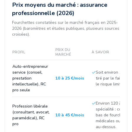
Prix moyens du marché : assurance
professionnelle (2026)
Fourchettes constatées sur le marché français en 2025-
2026 (baromètres et études publiques, plusieurs sources
croisées).
PRIX DU
PROFIL
À SAVOIR
MARCHÉ
Auto-entrepreneur
service (conseil,
Soit environ 100 à 3
prestation
10 à 25 €/mois
tiré par le faible ch
intellectuelle), RC
le risque limité de l'
pro seule
Environ 120 à 500 
Profession libérale
spécialité : consei
(consultant, avocat,
10 à 45 €/mois
bas de fourchette,
paramédical), RC
médicales ou finan
pro
au-dessus.