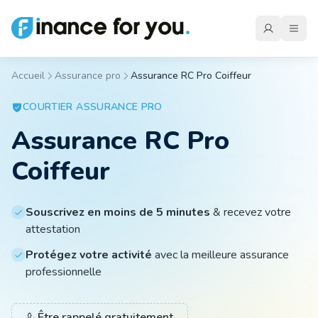
Accueil
Assurance pro
Assurance RC Pro Coiffeur
Mutuelle
COURTIER
ASSURANCE PRO
Assurance RC Pro
Emprunteur
Coiffeur
Auto
Souscrivez en moins de 5 minutes
& recevez votre
attestation
Moto
Protégez votre activité
avec la meilleure assurance
professionnelle
Habitation
Être rappelé gratuitement