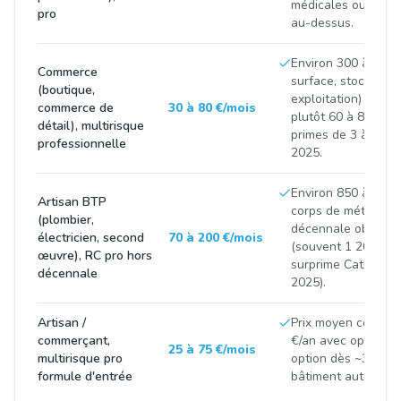
médicales ou finan
pro
au-dessus.
Environ 300 à 900 
Commerce
surface, stock et C
(boutique,
exploitation) ; com
commerce de
30 à 80 €/mois
plutôt 60 à 85 €/mo
détail), multirisque
primes de 3 à 8 % 
professionnelle
2025.
Environ 850 à 2 50
Artisan BTP
corps de métier et 
(plombier,
décennale obligatoi
électricien, second
70 à 200 €/mois
(souvent 1 200 à 3
œuvre), RC pro hors
surprime CatNat p
décennale
2025).
Artisan /
Prix moyen constat
commerçant,
€/an avec options 
25 à 75 €/mois
multirisque pro
option dès ~300 €/
formule d'entrée
bâtiment autour de