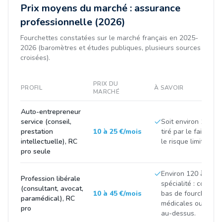
Prix moyens du marché : assurance
professionnelle (2026)
Fourchettes constatées sur le marché français en 2025-
2026 (baromètres et études publiques, plusieurs sources
croisées).
PRIX DU
PROFIL
À SAVOIR
MARCHÉ
Auto-entrepreneur
service (conseil,
Soit environ 100 à 3
prestation
10 à 25 €/mois
tiré par le faible ch
intellectuelle), RC
le risque limité de l'
pro seule
Environ 120 à 500 
Profession libérale
spécialité : consei
(consultant, avocat,
10 à 45 €/mois
bas de fourchette,
paramédical), RC
médicales ou finan
pro
au-dessus.