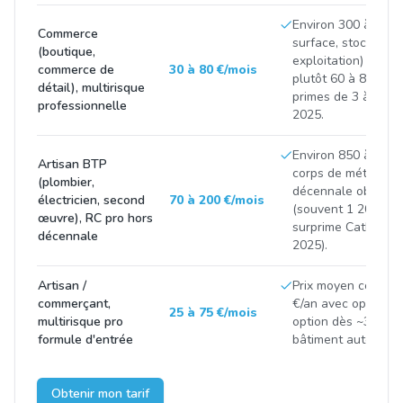
Environ 300 à 900 
Commerce
surface, stock et C
(boutique,
exploitation) ; com
commerce de
30 à 80 €/mois
plutôt 60 à 85 €/mo
détail), multirisque
primes de 3 à 8 % 
professionnelle
2025.
Environ 850 à 2 50
Artisan BTP
corps de métier et 
(plombier,
décennale obligatoi
électricien, second
70 à 200 €/mois
(souvent 1 200 à 3
œuvre), RC pro hors
surprime CatNat p
décennale
2025).
Artisan /
Prix moyen constat
commerçant,
€/an avec options 
25 à 75 €/mois
multirisque pro
option dès ~300 €/
formule d'entrée
bâtiment autour de
Obtenir mon tarif