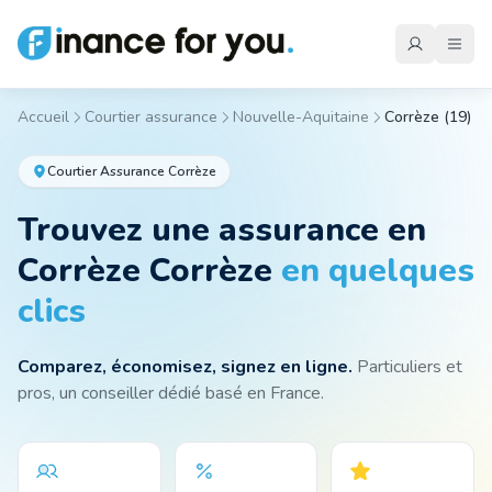
Accueil
Courtier assurance
Nouvelle-Aquitaine
Corrèze
(
19
)
Mutuelle
Courtier Assurance
Corrèze
Trouvez une assurance
en
Emprunteur
Corrèze
Corrèze
en quelques
clics
Auto
Comparez, économisez, signez en ligne.
Particuliers et
Moto
pros, un conseiller dédié basé en France.
Habitation