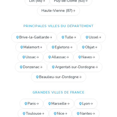
Lot
(
46
)
Puy-de-Dôme
(
63
)
Haute-Vienne
(
87
)
PRINCIPALES VILLES DU DÉPARTEMENT
Brive-la-Gaillarde
Tulle
Ussel
Malemort
Egletons
Objat
Ussac
Allassac
Naves
Donzenac
Argentat-sur-Dordogne
Beaulieu-sur-Dordogne
GRANDES VILLES DE FRANCE
Paris
Marseille
Lyon
Toulouse
Nice
Nantes