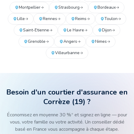
Montpellier
Strasbourg
Bordeaux
Lille
Rennes
Reims
Toulon
Saint-Etienne
Le Havre
Dijon
Grenoble
Angers
Nimes
Villeurbanne
Besoin d'un courtier d'assurance
en
Corrèze
(
19
) ?
Économisez en moyenne 30 %
*
et signez en ligne — pour
vous, votre famille ou votre activité. Un conseiller dédié
basé en France vous accompagne à chaque étape.