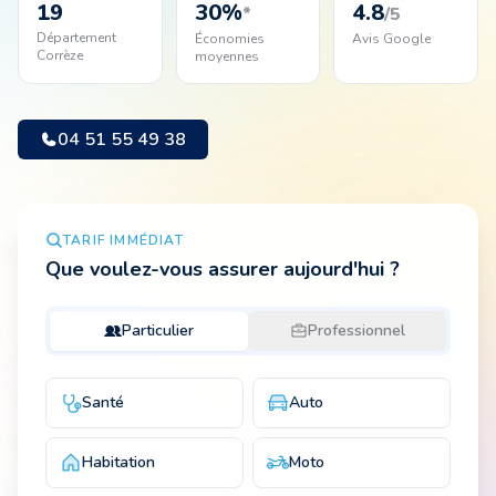
19
30
%
4.8
*
/5
Département
Économies
Avis Google
Corrèze
moyennes
Animal
04 51 55 49 38
Pro
04 51 55 49 38
TARIF IMMÉDIAT
Que voulez-vous assurer aujourd'hui ?
Particulier
Professionnel
Santé
Auto
Habitation
Moto