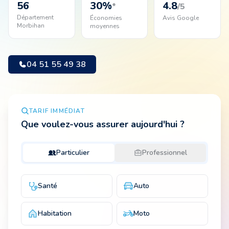
56
30
%
4.8
*
/5
Département
Économies
Avis Google
Morbihan
moyennes
Animal
04 51 55 49 38
Pro
04 51 55 49 38
TARIF IMMÉDIAT
Que voulez-vous assurer aujourd'hui ?
Particulier
Professionnel
Santé
Auto
Habitation
Moto