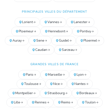
PRINCIPALES VILLES DU DÉPARTEMENT
Lorient
Vannes
Lanester
Ploemeur
Hennebont
Pontivy
Auray
Sene
Guidel
Ploermel
Caudan
Sarzeau
GRANDES VILLES DE FRANCE
Paris
Marseille
Lyon
Toulouse
Nice
Nantes
Montpellier
Strasbourg
Bordeaux
Lille
Rennes
Reims
Toulon