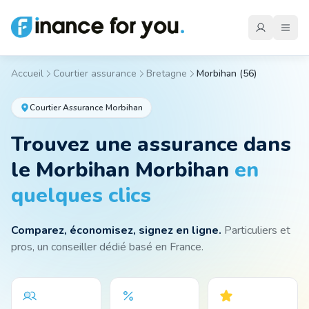
Accueil
Courtier assurance
Bretagne
Morbihan
(
56
)
Mutuelle
Courtier Assurance
Morbihan
Trouvez une assurance
dans
Emprunteur
le Morbihan
Morbihan
en
quelques clics
Auto
Comparez, économisez, signez en ligne.
Particuliers et
Moto
pros, un conseiller dédié basé en France.
Habitation