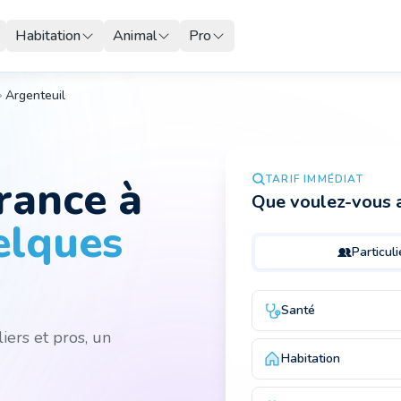
Habitation
Animal
Pro
Argenteuil
urance
à
TARIF IMMÉDIAT
Que voulez-vous a
elques
Particuli
Santé
iers et pros, un
Habitation