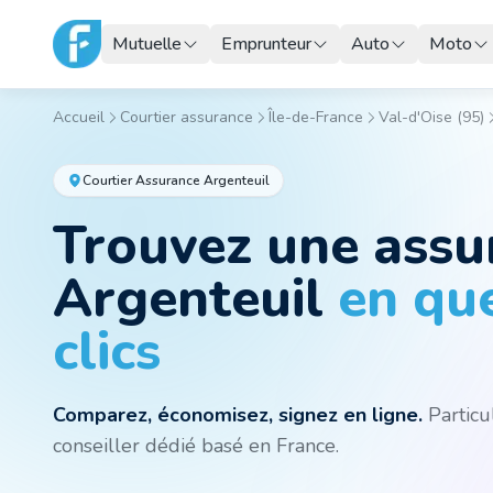
Mutuelle
Emprunteur
Auto
Moto
Accueil
Courtier assurance
Île-de-France
Val-d'Oise
(
95
)
Courtier Assurance
Argenteuil
Trouvez une ass
Argenteuil
en qu
clics
Comparez, économisez, signez en ligne.
Particul
conseiller dédié basé en France.