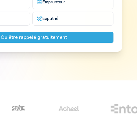
Emprunteur
Expatrié
Ou être rappelé gratuitement