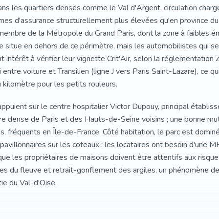
 dans les quartiers denses comme le Val d'Argent, circulation char
imes d'assurance structurellement plus élevées qu'en province du fa
membre de la Métropole du Grand Paris, dont la zone à faibles é
 se situe en dehors de ce périmètre, mais les automobilistes qui 
t intérêt à vérifier leur vignette Crit'Air, selon la réglementatio
i entre voiture et Transilien (ligne J vers Paris Saint-Lazare), ce q
 kilomètre pour les petits rouleurs.
appuient sur le centre hospitalier Victor Dupouy, principal établiss
ère dense de Paris et des Hauts-de-Seine voisins ; une bonne mutu
 fréquents en Île-de-France. Côté habitation, le parc est dominé 
s pavillonnaires sur les coteaux : les locataires ont besoin d'un
que les propriétaires de maisons doivent être attentifs aux risqu
es du fleuve et retrait-gonflement des argiles, un phénomène de
ie du Val-d'Oise.