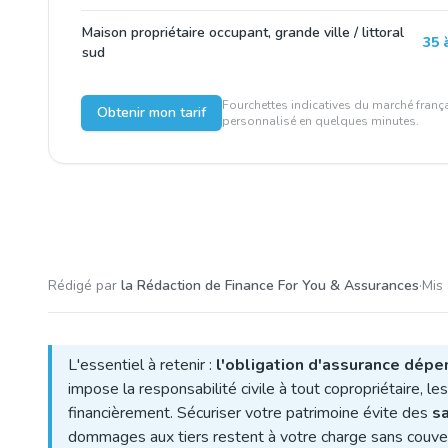
Maison propriétaire occupant, grande ville / littoral
35 
sud
Fourchettes indicatives du marché frança
Obtenir mon tarif
personnalisé en quelques minutes.
Rédigé par
la Rédaction de Finance For You & Assurances
·
Mis 
L'essentiel à retenir :
l'obligation d'assurance dépen
impose la responsabilité civile à tout copropriétaire, le
financièrement. Sécuriser votre patrimoine évite des
sa
dommages aux tiers restent à votre charge sans couve