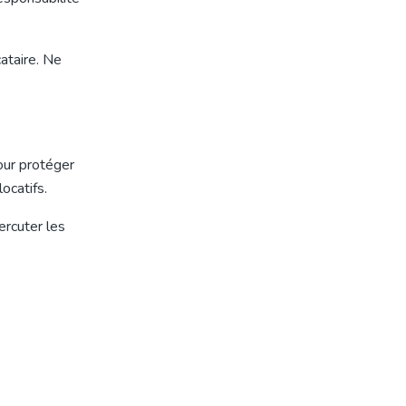
cataire. Ne
our protéger
ocatifs.
ercuter les