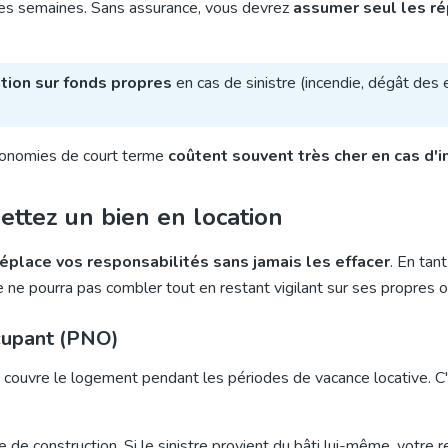
ques semaines. Sans assurance, vous devrez
assumer seul les ré
tion sur fonds propres
en cas de sinistre (incendie, dégât des 
économies de court terme
coûtent souvent très cher en cas d'
ettez un bien en location
éplace vos responsabilités sans jamais les effacer
. En tant
re ne pourra pas combler tout en restant vigilant sur ses propres o
ccupant (PNO)
le couvre le logement pendant les périodes de vacance locative. C
e de construction. Si le sinistre provient du bâti lui-même, votre 