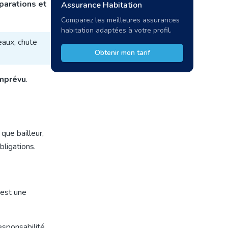
parations et
Assurance Habitation
Comparez les meilleures assurances
habitation adaptées à votre profil.
eaux, chute
Obtenir mon tarif
imprévu
.
 que bailleur,
bligations.
'est une
responsabilité