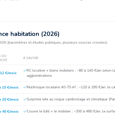
ce habitation (2026)
026 (baromètres et études publiques, plusieurs sources croisées).
X DU
À SAVOIR
RCHÉ
RC locative + biens mobiliers ; ~80 à 140 €/an selon l
 12 €/mois
agglomérations
Multirisque locataire 40-70 m² ; ~120 à 185 €/an, le cap
à 15 €/mois
Surprime liée au risque cambriolage et climatique (Pari
à 20 €/mois
Couvre le bâti + le mobilier ; ~300 à 480 €/an, la surf
à 40 €/mois