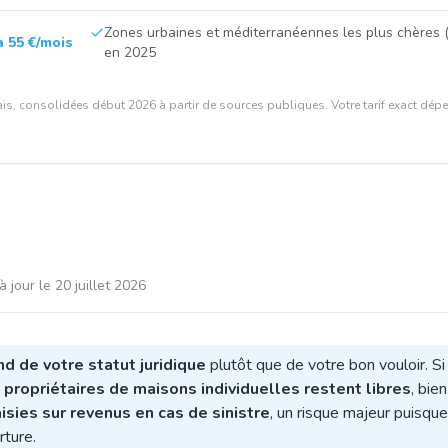
Zones urbaines et méditerranéennes les plus chères (s
à 55 €/mois
en 2025
is, consolidées début 2026 à partir de sources publiques. Votre tarif exact dépen
à jour le
20 juillet 2026
d de votre statut juridique
plutôt que de votre bon vouloir. Si 
s
propriétaires de maisons individuelles restent libres
, bie
isies sur revenus en cas de sinistre
, un risque majeur puisq
rture.