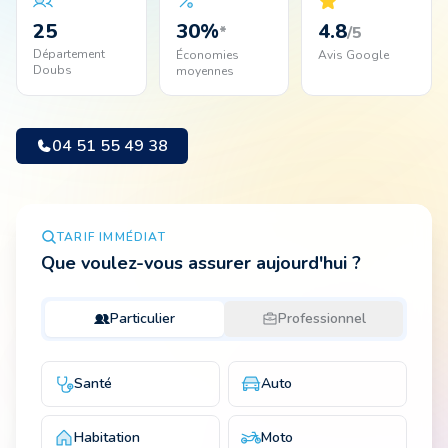
25
30
%
4.8
*
/5
Département
Économies
Avis Google
Animal
Doubs
moyennes
Pro
04 51 55 49 38
04 51 55 49 38
TARIF IMMÉDIAT
Que voulez-vous assurer aujourd'hui ?
Particulier
Professionnel
Santé
Auto
Habitation
Moto