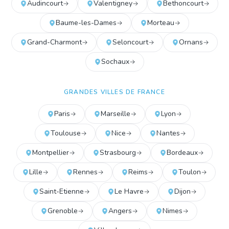
Audincourt
Valentigney
Bethoncourt
Baume-les-Dames
Morteau
Grand-Charmont
Seloncourt
Ornans
Sochaux
GRANDES VILLES DE FRANCE
Paris
Marseille
Lyon
Toulouse
Nice
Nantes
Montpellier
Strasbourg
Bordeaux
Lille
Rennes
Reims
Toulon
Saint-Etienne
Le Havre
Dijon
Grenoble
Angers
Nimes