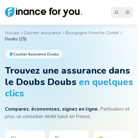
Accueil
Courtier assurance
Bourgogne-Franche-Comté
Doubs
(
25
)
Mutuelle
Courtier Assurance
Doubs
Emprunteur
Trouvez une assurance
dans
le Doubs
Doubs
en quelques
Auto
clics
Comparez, économisez, signez en ligne.
Particuliers et
Moto
pros, un conseiller dédié basé en France.
Habitation