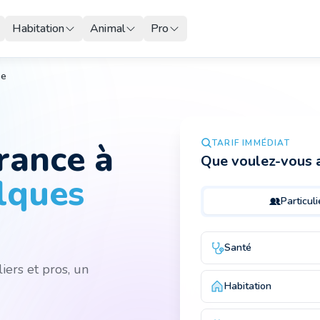
Habitation
Animal
Pro
ne
urance
à
TARIF IMMÉDIAT
Que voulez-vous a
lques
Particuli
Santé
iers et pros, un
Habitation