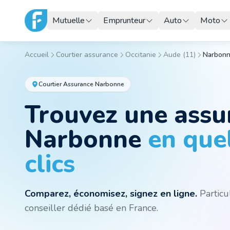
Mutuelle
Emprunteur
Auto
Moto
Accueil
Courtier assurance
Occitanie
Aude
(
11
)
Narbon
Courtier Assurance
Narbonne
Trouvez une ass
Narbonne
en que
clics
Comparez, économisez, signez en ligne.
Particul
conseiller dédié basé en France.