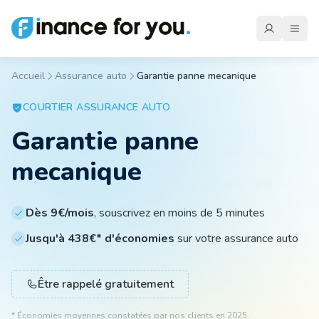
Accueil
Assurance auto
Garantie panne mecanique
Mutuelle
COURTIER
ASSURANCE AUTO
Garantie panne
Emprunteur
mecanique
Auto
Dès 9€/mois
, souscrivez en moins de 5 minutes
Jusqu'à 438€* d'économies
sur votre assurance auto
Moto
Être rappelé gratuitement
Habitation
* Économies moyennes constatées par nos clients en 2025.