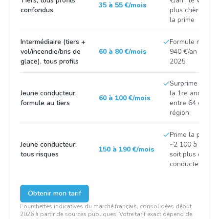
Tiers, tous profils
€/an ; le véhicu
35 à 55 €/mois
confondus
plus chère) et l
la prime
Intermédiaire (tiers +
Formule médian
vol/incendie/bris de
60 à 80 €/mois
940 €/an selon 
glace), tous profils
2025
Surprime novic
Jeune conducteur,
la 1re année) ;
60 à 100 €/mois
formule au tiers
entre 64 et 75 
région
Prime la plus é
Jeune conducteur,
~2 100 à 2 200 
150 à 190 €/mois
tous risques
soit plus de 3 fo
conducteur exp
Obtenir mon tarif
Fourchettes indicatives du marché français, consolidées début
2026 à partir de sources publiques. Votre tarif exact dépend de