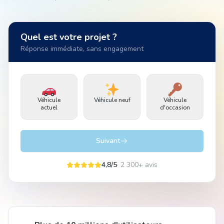
Animal
Quel est votre projet ?
Réponse immédiate, sans engagement
Pro
Véhicule
Véhicule neuf
Véhicule
04 51 55 49 38
actuel
d'occasion
Suivant
4,8/5
· 2 300+ avis