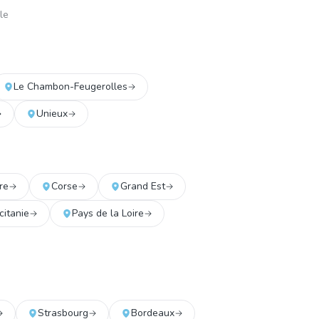
le
Le Chambon-Feugerolles
Unieux
re
Corse
Grand Est
citanie
Pays de la Loire
Strasbourg
Bordeaux