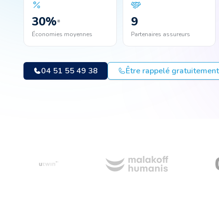
30
%
9
*
Économies moyennes
Partenaires assureurs
04 51 55 49 38
Être rappelé gratuitement