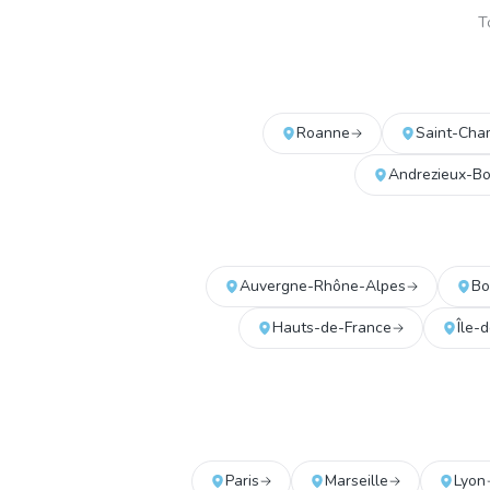
T
Roanne
Saint-Ch
Andrezieux-B
Auvergne-Rhône-Alpes
Bo
Hauts-de-France
Île-
Paris
Marseille
Lyon