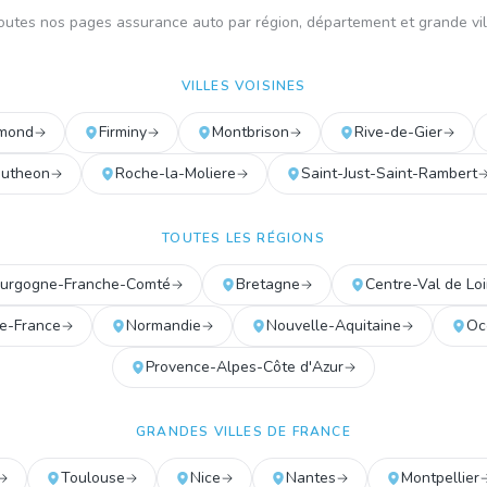
outes nos pages assurance auto par région, département et grande vil
VILLES VOISINES
amond
Firminy
Montbrison
Rive-de-Gier
outheon
Roche-la-Moliere
Saint-Just-Saint-Rambert
TOUTES LES RÉGIONS
urgogne-Franche-Comté
Bretagne
Centre-Val de Loi
de-France
Normandie
Nouvelle-Aquitaine
Oc
Provence-Alpes-Côte d'Azur
GRANDES VILLES DE FRANCE
Toulouse
Nice
Nantes
Montpellier