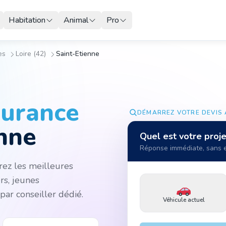
Habitation
Animal
Pro
es
Loire (42)
Saint-Etienne
surance
DÉMARREZ VOTRE DEVIS 
nne
Quel est votre proje
Réponse immédiate, sans
ez les meilleures
rs, jeunes
ar conseiller dédié.
Véhicule actuel